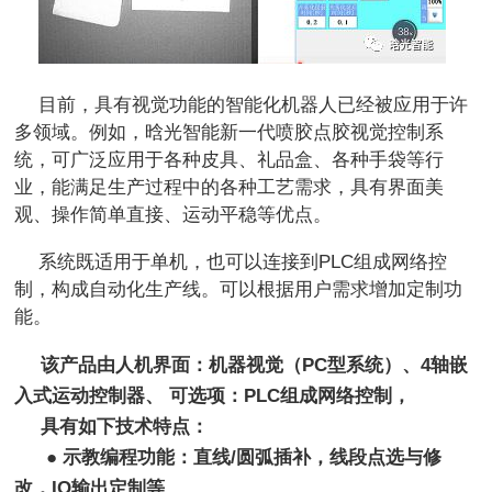
目前，具有视觉功能的智能化机器人已经被应用于许
多领域。例如，晗光智能新一代喷胶点胶视觉控制系
统，可广泛应用于各种皮具、礼品盒、各种手袋等行
业，能满足生产过程中的各种工艺需求，具有界面美
观、操作简单直接、运动平稳等优点。
系统既适用于单机，也可以连接到
PLC
组成网络控
制，构成自动化生产线。可以根据用户需求增加定制功
能。
该产品
由
人机界面：机器视觉（
PC
型系统）、
4
轴嵌
入式运动控制器、 可选项：
PLC
组成网络控制，
具有如下技术特点：
● 示教编程功能：直线
/
圆弧插补，线段点选与修
改，
IO
输出定制等